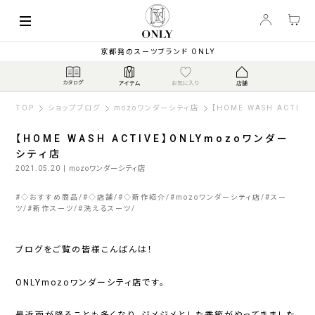
京都発のスーツブランド ONLY
TOP
ショップブログ
mozoワンダーシティ店
【HOME WASH ACTIV
【HOME WASH ACTIVE】ONLYmozoワンダー
シティ店
2021.05.20
| mozoワンダーシティ店
#
◇おすすめ商品
#
◇店舗
#
◇新作紹介
#
mozoワンダーシティ店
#
スー
ツ
#
新作スーツ
#
洗えるスーツ
ブログをご覧の皆様こんばんは！
ONLYmozoワンダーシティ店です。
最近雨が降ることも多くなり、ジメジメとした季節がやってきました