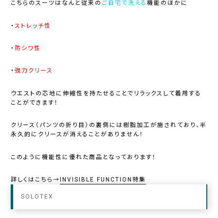
こちらのスーツはなんと従来の
ご自宅で洗える
機能のほかに
・
ストレッチ性
・
防シワ性
・
強力クリース
ウエストの芯地に伸縮性を持たせることでリラックスして着用する
ことができます！
クリース（パンツの折り目）の裏側には樹脂加工が施されており、半
永久的にクリースが消えることがありません！
このように機能性に優れた商品となっております！
詳しくはこちら→
INVISIBLE FUNCTION特集
SOLOTEX