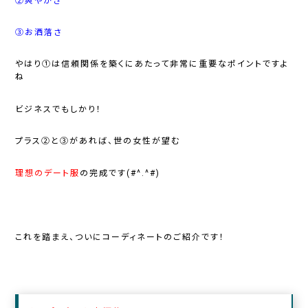
②爽やかさ
③お洒落さ
やはり①は信頼関係を築くにあたって非常に重要なポイントですよ
ね
ビジネスでもしかり！
プラス②と③があれば、世の女性が望む
理想のデート服
の完成です(#^.^#)
これを踏まえ、ついにコーディネートのご紹介です！