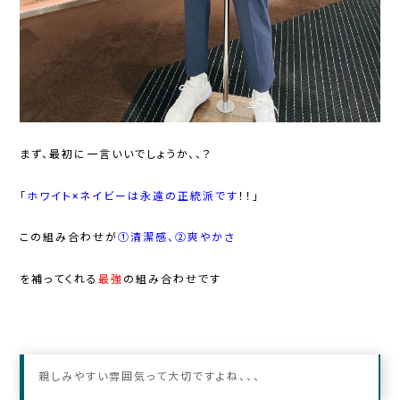
まず、最初に一言いいでしょうか、、？
「
ホワイト×ネイビーは永遠の正統派です
！！」
この組み合わせが
①清潔感、
②爽やかさ
を補ってくれる
最強
の組み合わせです
親しみやすい雰囲気って大切ですよね、、、