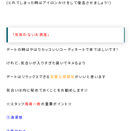
(とれてしまった時はアイロンかけをして復活させましょう！)
「気負わない
お洒落」
デートの時はやはりカッコいいコーディネートで来てほしいです！
けれど、気合いが入りすぎた装いでキメるより
デートはリラックスできる
気軽な雰囲気
がいいと思います
気合いは内に秘めておくことをお勧めします☆
☆
スタッフ
満場一致
の重要ポイント
☆
①清潔感