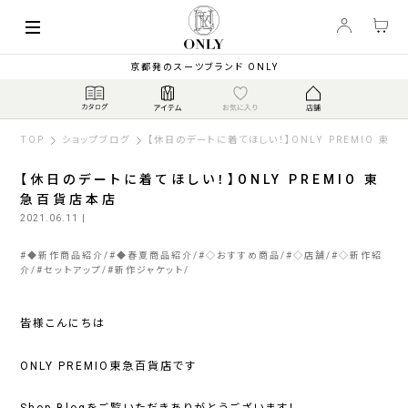
京都発のスーツブランド ONLY
TOP
ショップブログ
【休日のデートに着てほしい！】ONLY PREMIO 東
【休日のデートに着てほしい！】ONLY PREMIO 東
急百貨店本店
2021.06.11
|
#
◆新作商品紹介
#
◆春夏商品紹介
#
◇おすすめ商品
#
◇店舗
#
◇新作紹
介
#
セットアップ
#
新作ジャケット
皆様こんにちは
ONLY PREMIO東急百貨店です
Shop Blogをご覧いただきありがとうございます！