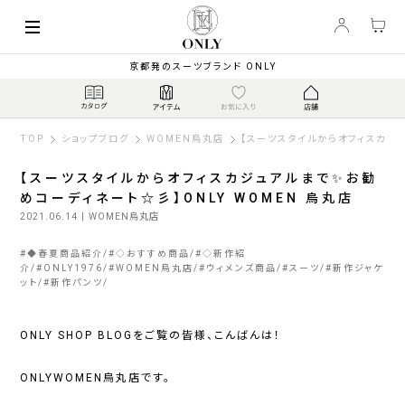
京都発のスーツブランド ONLY
TOP
ショップブログ
WOMEN烏丸店
【スーツスタイルからオフィスカジュ
【スーツスタイルからオフィスカジュアルまで✨お勧
めコーディネート☆彡】ONLY WOMEN 烏丸店
2021.06.14
| WOMEN烏丸店
#
◆春夏商品紹介
#
◇おすすめ商品
#
◇新作紹
介
#
ONLY1976
#
WOMEN烏丸店
#
ウィメンズ商品
#
スーツ
#
新作ジャケ
ット
#
新作パンツ
ONLY SHOP BLOGをご覧の皆様、こんばんは！
ONLYWOMEN烏丸店です。