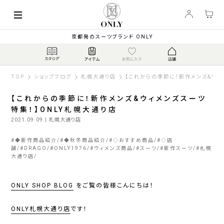
京都発のスーツブランド ONLY
TOP
ショップブログ
札幌大通り店
【これからの季節に！新作メンズ&ウィ
【これからの季節に！新作メンズ&ウィメンズスーツ
特集！】ONLY札幌大通り店
2021.09.09
| 札幌大通り店
#
◆新作商品紹介
#
◆秋冬商品紹介
#
◇おすすめ商品
#
◇店
舗
#
DRAGO
#
ONLY1976
#
ウィメンズ商品
#
スーツ
#
新作スーツ
#
札幌
大通り店
ONLY SHOP BLOG
をご覧の皆様こんにちは！
ONLY札幌大通り店
です！