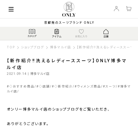
京都発のスーツブランド ONLY
TOP
ショップブログ
博多マルイ店
【新作紹介‼洗えるレディーススーツ】
【新作紹介‼洗えるレディーススーツ】ONLY博多マ
ルイ店
2021.09.14
| 博多マルイ店
#
◇おすすめ商品
#
◇店舗
#
◇新作紹介
#
ウィメンズ商品
#
スーツ
#
博多マ
ルイ店
オンリー博多マルイ店のショップブログをご覧いただき、
ありがとうございます。