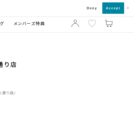
×
店舗一覧・来店予約
ログ
ご利用ガイド
Deny
Accept
グ
メンバーズ特典
通り店
大通り店