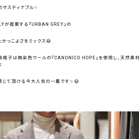
のサスティナブル✨
LYが提案する『URBAN GREY』の
かっこよさをミックス😃
格子は無染色ウールの『CANONICO:HOPE』を使用し、天然素
な
感じて頂ける今大人気の一着です✨😃