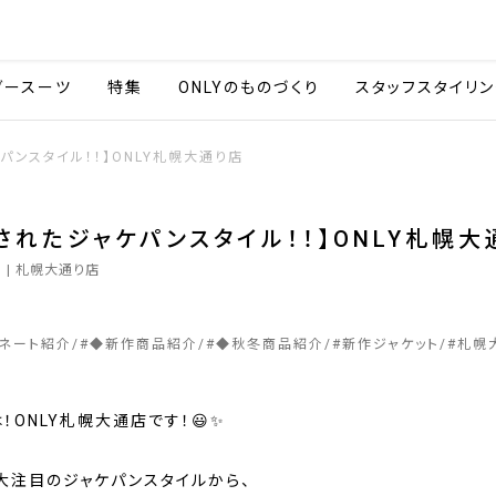
会社情報
採用情報
カタ
ダースーツ
特集
ONLYのものづくり
スタッフスタイリン
パンスタイル！！】ONLY札幌大通り店
されたジャケパンスタイル！！】ONLY札幌大
5
| 札幌大通り店
ィネート紹介
#
◆新作商品紹介
#
◆秋冬商品紹介
#
新作ジャケット
#
札幌
！ONLY札幌大通店です！😃✨
大注目のジャケパンスタイルから、