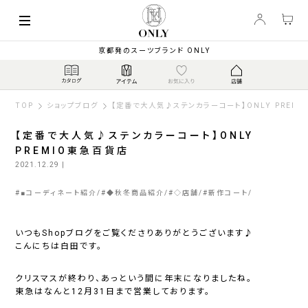
京都発のスーツブランド ONLY
TOP
ショップブログ
【定番で大人気♪ステンカラーコート】ONLY PREM
【定番で大人気♪ステンカラーコート】ONLY
PREMIO東急百貨店
2021.12.29
|
#
■コーディネート紹介
#
◆秋冬商品紹介
#
◇店舗
#
新作コート
いつもShopブログをご覧くださりありがとうございます♪
こんにちは白田です。
クリスマスが終わり、あっという間に年末になりましたね。
東急はなんと12月31日まで営業しております。