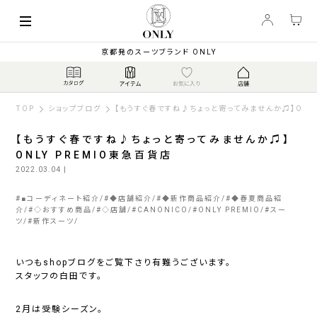
京都発のスーツブランド ONLY
TOP
ショップブログ
【もうすぐ春ですね♪ちょっと寄ってみませんか♫】ONLY
【もうすぐ春ですね♪ちょっと寄ってみませんか♫】
ONLY PREMIO東急百貨店
2022.03.04
|
#
■コーディネート紹介
#
◆店舗紹介
#
◆新作商品紹介
#
◆春夏商品紹
介
#
◇おすすめ商品
#
◇店舗
#
CANONICO
#
ONLY PREMIO
#
スー
ツ
#
新作スーツ
いつもshopブログをご覧下さり有難うございます。
スタッフの白田です。
2月は受験シーズン。