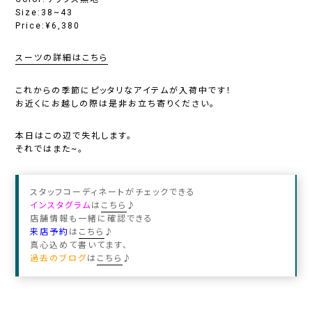
Size:38~43
Price:¥6,380
スーツの詳細はこちら
これからの季節にピッタリなアイテムが入荷中です！
お近くにお越しの際は是非お立ち寄りください。
本日はこの辺で失礼します。
それではまた~。
スタッフコーディネートがチェックできる
インスタグラム
は
こちら
♪
店舗情報も一緒に確認できる
来店予約
は
こちら
♪
真心込めて書いてます、
過去のブログ
は
こちら
♪