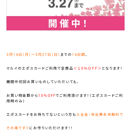
3月14日（月）～3月27日（日）
までの
14日間
、
マルイのエポスカードご利用で全商品
＜１０％ＯＦＦ＞
となります！
期間中何回お買いものしていただいても、
お買い物金額から
10％OFF
でご利用頂けます！（エポスカードご利
用時のみ）
エポスカードをお持ちでないという方も
入会金・年会費永年無料で
その場ですぐ
にお作りいただけます！！