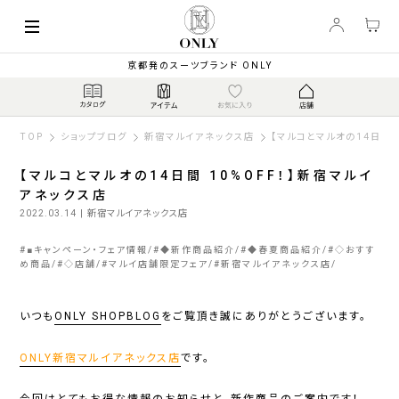
京都発のスーツブランド ONLY
TOP
ショップブログ
新宿マルイアネックス店
【マルコとマルオの14日間 
【マルコとマルオの14日間 10%OFF！】新宿マルイ
アネックス店
2022.03.14
| 新宿マルイアネックス店
#
■キャンペーン・フェア情報
#
◆新作商品紹介
#
◆春夏商品紹介
#
◇おすす
め商品
#
◇店舗
#
マルイ店舗限定フェア
#
新宿マルイアネックス店
いつも
ONLY SHOPBLOG
をご覧頂き誠にありがとうございます。
ONLY新宿マルイアネックス店
です。
今回はとてもお得な情報のお知らせと、新作商品のご案内です！