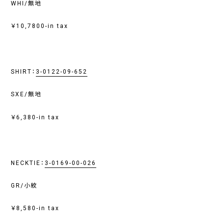
WHI/無地
￥10,7800-in tax
SHIRT：
3-0122-09-652
SXE/無地
￥6,380-in tax
NECKTIE：
3-0169-00-026
GR/小紋
￥8,580-in tax