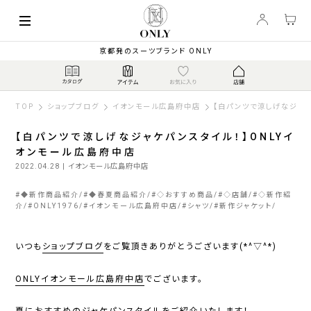
京都発のスーツブランド ONLY
TOP
ショップブログ
イオンモール広島府中店
【白パンツで涼しげなジャケ
【白パンツで涼しげなジャケパンスタイル！】ONLYイ
オンモール広島府中店
2022.04.28
| イオンモール広島府中店
#
◆新作商品紹介
#
◆春夏商品紹介
#
◇おすすめ商品
#
◇店舗
#
◇新作紹
介
#
ONLY1976
#
イオンモール広島府中店
#
シャツ
#
新作ジャケット
いつも
ショップブログ
をご覧頂きありがとうございます(*^▽^*)
ONLYイオンモール広島府中店
でございます。
夏におすすめのジャケパンスタイルをご紹介いたします！