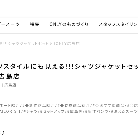
会社情報
採用情報
カタ
ダースーツ
特集
ONLYのものづくり
スタッフスタイリン
!!!シャツジャケットセット♪】ONLY広島店
ツスタイルにも見える!!!シャツジャケットセ
Y広島店
0
| 広島店
ィネート紹介
#
◆新作商品紹介
#
◆春夏商品紹介
#
◇おすすめ商品
#
◇
AILOR'S T
#
シャツ
#
セットアップ
#
広島店
#
新作パンツ
#
洗えるスーツ
は♪