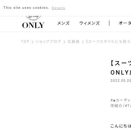
This site uses cookies.
Details
京都発のスーツブランド ONLY
メンズ
ウィメンズ
オー
TOP
ショップブログ
広島店
【スーツスタイルにも見える
【スー
ONL
2022.05.2
#
■コーデ
作紹介
#
T
こんにち