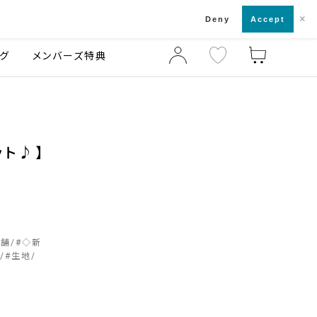
×
店舗一覧・来店予約
ログ
ご利用ガイド
Deny
Accept
グ
メンバーズ特典
ット♪】
店舗
#
◇新
#
生地