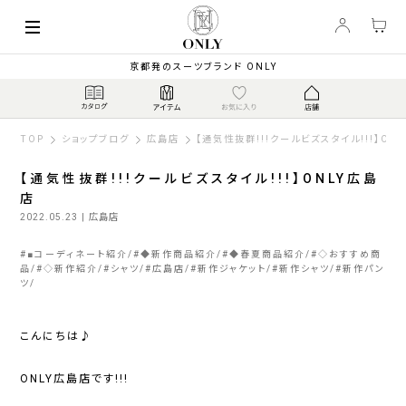
京都発のスーツブランド ONLY
TOP
ショップブログ
広島店
【通気性抜群!!!クールビズスタイル!!!】ON
【通気性抜群!!!クールビズスタイル!!!】ONLY広島
店
2022.05.23
| 広島店
#
■コーディネート紹介
#
◆新作商品紹介
#
◆春夏商品紹介
#
◇おすすめ商
品
#
◇新作紹介
#
シャツ
#
広島店
#
新作ジャケット
#
新作シャツ
#
新作パン
ツ
こんにちは♪
ONLY広島店です!!!