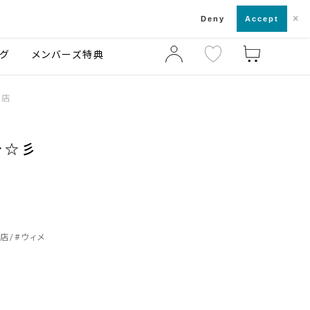
×
店舗一覧・来店予約
ログ
ご利用ガイド
Deny
Accept
グ
メンバーズ特典
丸店
介☆彡
丸店
#
ウィメ