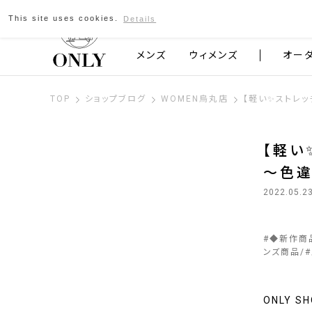
This site uses cookies.
Details
京都発のスーツブランド ONLY
メンズ
ウィメンズ
オー
TOP
ショップブログ
WOMEN烏丸店
【軽い✨ストレ
【軽い
～色違
2022.05.2
#
◆新作商
ンズ商品
#
ONLY 