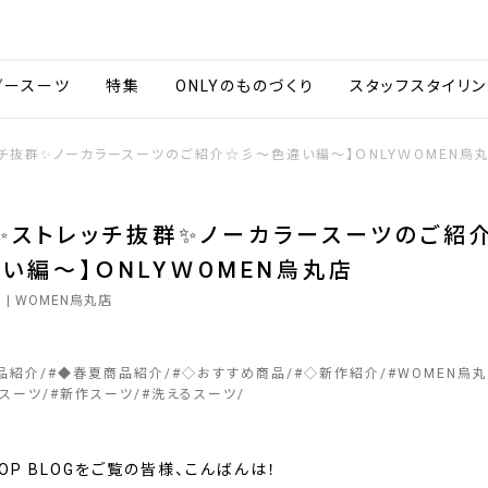
会社情報
採用情報
カタ
ダースーツ
特集
ONLYのものづくり
スタッフスタイリン
ッチ抜群✨ノーカラースーツのご紹介☆彡～色違い編～】ＯNLYＷOMEN烏
✨ストレッチ抜群✨ノーカラースーツのご紹
い編～】ＯNLYＷOMEN烏丸店
3
| WOMEN烏丸店
品紹介
#
◆春夏商品紹介
#
◇おすすめ商品
#
◇新作紹介
#
WOMEN烏
スーツ
#
新作スーツ
#
洗えるスーツ
SHOP BLOGをご覧の皆様、こんばんは！