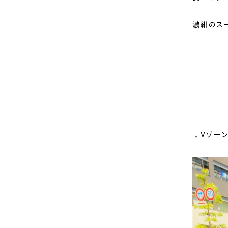
濃紺のスー
↓Vゾー