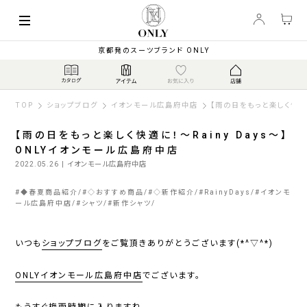
京都発のスーツブランド ONLY
TOP
ショップブログ
イオンモール広島府中店
【雨の日をもっと楽しく快適に
【雨の日をもっと楽しく快適に！～Rainy Days～】
ONLYイオンモール広島府中店
2022.05.26
| イオンモール広島府中店
#
◆春夏商品紹介
#
◇おすすめ商品
#
◇新作紹介
#
RainyDays
#
イオンモ
ール広島府中店
#
シャツ
#
新作シャツ
いつも
ショップブログ
をご覧頂きありがとうございます(*^▽^*)
ONLYイオンモール広島府中店
でございます。
もうすぐ梅雨時期に入りますね、、、