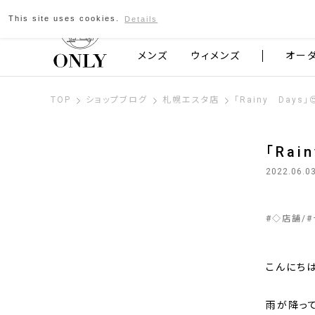
This site uses cookies.
Details
京都発のスーツブランド ONLY
メンズ
ウィメンズ
オー
TOP
ショップブログ
札幌エスタ店
「Rainy Days
「Rai
2022.06.0
#
◇店舗
#
こんにちは
雨が降っ