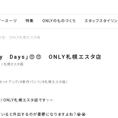
会社情報
採用情報
カタ
ダースーツ
特集
ONLYのものづくり
スタッフスタイリン
」😍😍 ONLY札幌エスタ店
ny Days」😍😍 ONLY札幌エスタ店
3
| 札幌エスタ店
セットアップ
#
新作パンツ
#
札幌エスタ店
！ONLY札幌エスタ店です✨✨
ていると外出するのが憂鬱になりますよね？😭😭