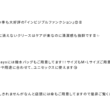
季も大好評の『インビジブルファンクション』😍👖
に消えないクリースはケアが楽なのに清潔感も抜群です👖✨
 Daysには撥水バッグもご用意してます！！サイズもM・Lサイズご用
ンや用途に合わせて、ユニセックスに使えます😘
しきれませんがなんと店頭には傘もご用意してますので是非ご覧く