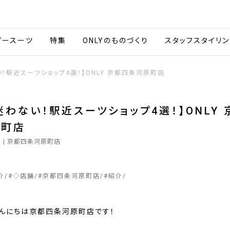
会社情報
採用情報
カタ
ダースーツ
特集
ONLYのものづくり
スタッフスタイリン
！駅近スーツショップ4選！】ONLY 京都四条河原町店
迷わない！駅近スーツショップ4選！】ONLY
原町店
5
| 京都四条河原町店
介
#
◇店舗
#
京都四条河原町店
#
紹介
こんにちは京都四条河原町店です！