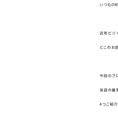
いつもON
近年ビジ
どこのお
今回のブ
当店の最
4つご紹介