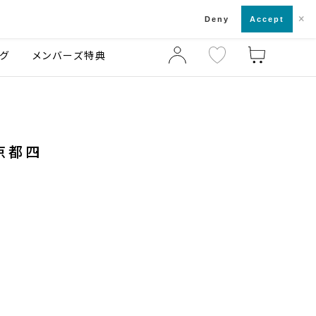
×
店舗一覧・来店予約
ログ
ご利用ガイド
Deny
Accept
グ
メンバーズ特典
 京都四