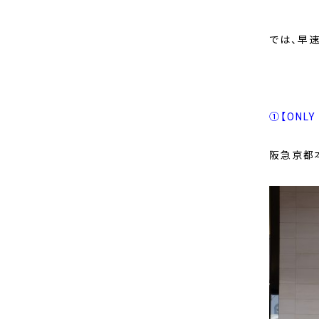
では、早速
①【ONL
阪急京都