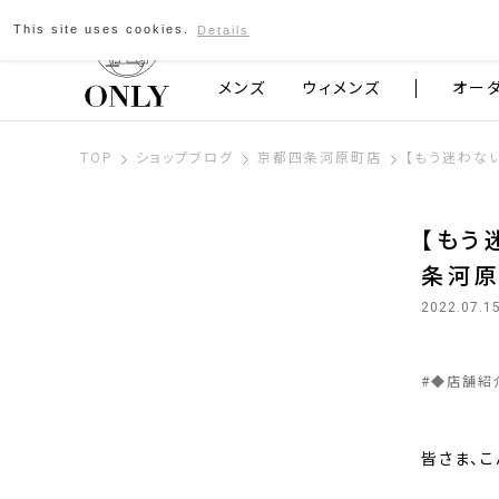
This site uses cookies.
Details
京都発のスーツブランド ONLY
メンズ
ウィメンズ
オー
TOP
ショップブログ
京都四条河原町店
【もう迷わない
【もう
条河
2022.07.1
#
◆店舗紹
皆さま、