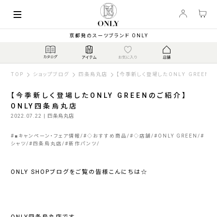
京都発のスーツブランド ONLY
TOP
ショップブログ
四条烏丸店
【今季新しく登場したONLY GREEN
【今季新しく登場したONLY GREENのご紹介】
ONLY四条烏丸店
2022.07.22
| 四条烏丸店
#
■キャンペーン・フェア情報
#
◇おすすめ商品
#
◇店舗
#
ONLY GREEN
#
シャツ
#
四条烏丸店
#
新作パンツ
ONLY SHOPブログをご覧の皆様こんにちは☆
ONLY四条烏丸店です。