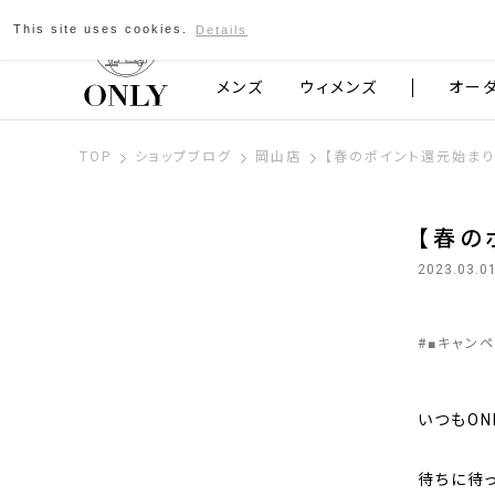
This site uses cookies.
Details
京都発のスーツブランド ONLY
メンズ
ウィメンズ
オー
TOP
ショップブログ
岡山店
【春のポイント還元始まりま
【春の
2023.03.0
#
■キャン
いつもON
待ちに待