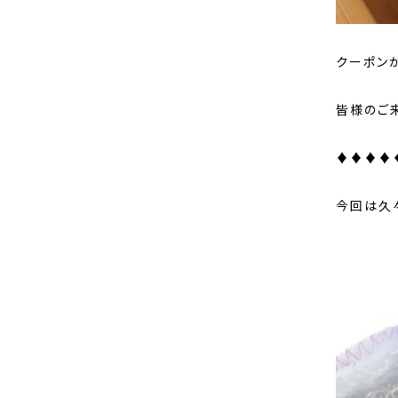
クーポン
皆様のご
♦♦♦♦
今回は久