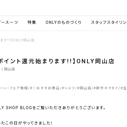
会社情報
採用情報
カタ
ダースーツ
特集
ONLYのものづくり
スタッフスタイリン
す!!】ONLY岡山店
ポイント還元始まります!!】ONLY岡山店
1
| 岡山店
ペーン・フェア情報
#
◇おすすめ商品
#
シャツ
#
岡山店
#
新作ネクタイ
#
生
LY SHOP BLOGをご覧いただきありがとうございます。
ったこの日がやってきました！