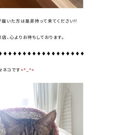
が届いた方は是非持って来てください!!
来店、心よりお待ちしております。
♦♦♦♦♦♦♦♦♦♦♦♦♦♦♦♦♦♦
々ネコです
=^_^=