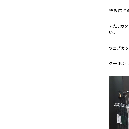
読み応え
また、カ
い。
ウェブカ
クーポン