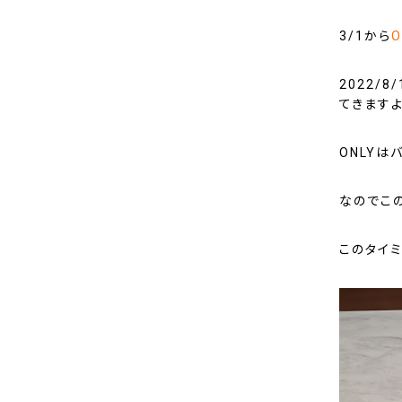
3/1から
2022/
てきます
ONLYは
なのでこ
このタイ