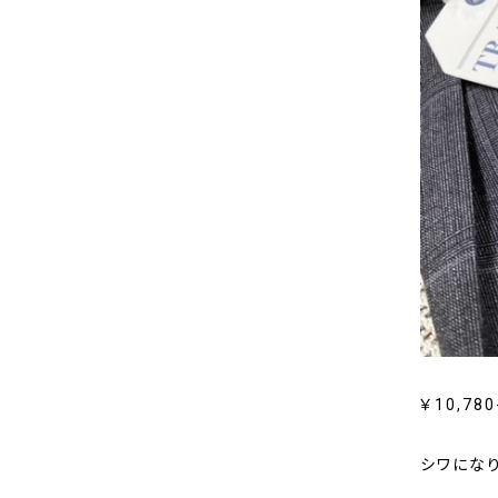
￥10,78
シワにな