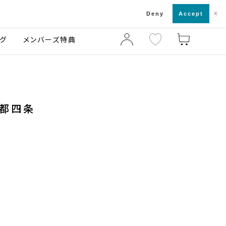
×
店舗一覧・来店予約
ログ
ご利用ガイド
Deny
Accept
グ
メンバーズ特典
京都四条