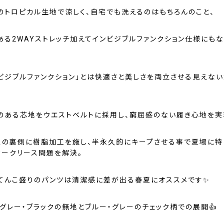
のトロピカル生地で涼しく、自宅でも洗えるのはもちろんのこと、
ある2WAYストレッチ加えてインビジブルファンクション仕様にもな
ンビジブルファンクション」とは快適さと美しさを両立させる見えない
のある芯地をウエストベルトに採用し、窮屈感のない履き心地を実
スの裏側に樹脂加工を施し、半永久的にキープさせる事で夏場に特
タークリース問題を解決。
てんこ盛りのパンツは清潔感に差が出る春夏にオススメです✨
グレー・ブラックの無地とブルー・グレーのチェック柄での展開👍