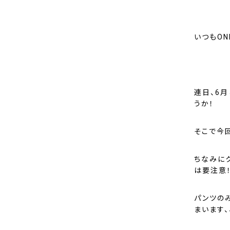
いつもON
連日、6
うか！
そこで今
ちなみに
は要注意
パンツの
まいます、