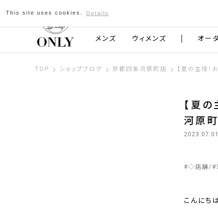
This site uses cookies.
Details
京都発のスーツブランド ONLY
メンズ
ウィメンズ
オー
TOP
ショップブログ
京都四条河原町店
【夏の主役！
【夏の
河原
2023.07.0
#
◇店舗
#
こんにち