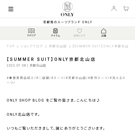
京都発のスーツブランド ONLY
TOP
ショップブログ
京都北山店
【SUMMER SUIT】ONLY京都北山店
【SUMMER SUIT】ONLY京都北山店
2023.07.08
| 京都北山店
#
◆春夏商品紹介
#
◇店舗
#
スーツ
#
京都北山店
#
新作スーツ
#
洗えるス
ーツ
ONLY SHOP BLOG をご覧の皆さま、こんにちは♪
ONLY北山店です。
いつもご覧いただきまして、誠にありがとうございます。