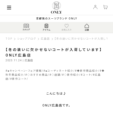
京都発のスーツブランド ONLY
TOP
ショップブログ
広島店
【冬の装いに欠かせないコートが入荷していま
【冬の装いに欠かせないコートが入荷しています】
ONLY広島店
2023.11.24
| 広島店
#
■キャンペーン・フェア情報
#
■コーディネート紹介
#
◆新作商品紹介
#
◆
秋冬商品紹介
#
◇おすすめ商品
#
◇店舗
#
◇新作紹介
#
コート
#
広島
店
#
新作コート
こんにちは♪
ONLY広島店です。