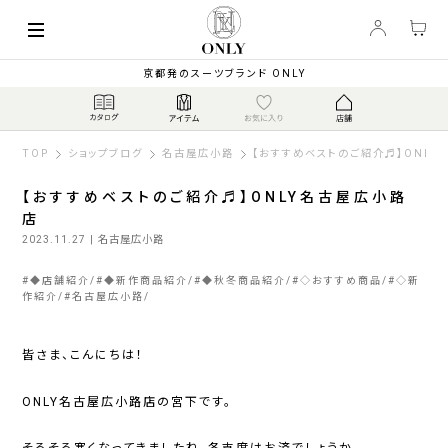
京都発のスーツブランド ONLY
TOP
ショップブログ
名古屋広小路
【おすすめベストのご紹介♬】ONL
【おすすめベストのご紹介♬】ONLY名古屋広小路
店
2023.11.27
| 名古屋広小路
#
◆店舗紹介
#
◆新作商品紹介
#
◆秋冬商品紹介
#
◇おすすめ商品
#
◇新
作紹介
#
名古屋広小路
皆さま、こんにちは！
ONLY名古屋広小路店の宮下です。
そろそろ寒くなってきましたね、冬支度はお済でしょうか。