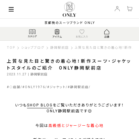
京都発のスーツブランド ONLY
TOP
ショップブログ
静岡駅前店
上質な見た目と驚きの着心地！新作スー
上質な見た目と驚きの着心地！新作スーツ・ジャケッ
トスタイルのご紹介 ONLY静岡駅前店
2023.11.27
| 静岡駅前店
#
◇店舗
#
ONLY1976
#
ジャケット
#
静岡駅前店
いつも
SHOP BLOG
をご覧いただきありがとうございます！
ONLY静岡駅前店です😌
今回は
高級感とジャージーな着心地