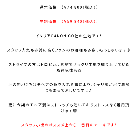
通常価格 【￥74,800（税込）】
早割価格 【￥59,840（税込）】
イタリアCANONICO社の生地です！
スタッフ人気も非常に高くファンのお客様も多数いらっしゃいます♪
ストライプの方はトロピカル素材でザックリ生地を織り上げている
為通気性も◎
上の無地2色はモヘアの糸を入れる事により、シャリ感が出て肌触
りもあって涼しいですよ♪
更に今期のモヘア混はストレッチも効いておりストレスなく着用頂
けます😇
スタッフ小出のオススメ上から二番目のカーキです！