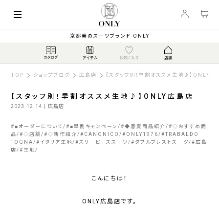
京都発のスーツブランド ONLY
TOP
ショップブログ
広島店
【スタッフ別！早割オススメ生地♪】ONLY広
【スタッフ別！早割オススメ生地♪】ONLY広島店
2023.12.14
| 広島店
#
■オーダーについて
#
■早割キャンペーン
#
◆春夏商品紹介
#
◇おすすめ商
品
#
◇店舗
#
◇新作紹介
#
CANONICO
#
ONLY1976
#
TRABALDO
TOGNA
#
イタリア生地
#
スリーピーススーツ
#
ダブルブレストスーツ
#
広島
店
#
生地
こんにちは！
ONLY広島店です。