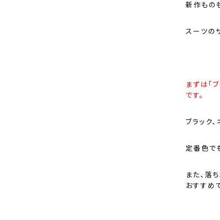
新作もの
スーツの
まずは「
です。
ブラック
定番色で
また、落
おすすめ