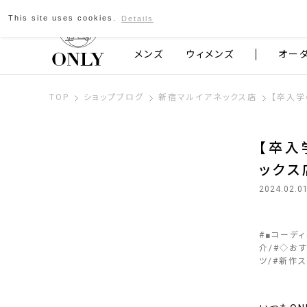
This site uses cookies.
Details
京都発のスーツブランド ONLY
メンズ
ウィメンズ
オー
TOP
ショップブログ
新宿マルイアネックス店
【卒入学
【卒入
ックス
2024.02.0
#
■コーデ
介
#
◇お
ツ
#
新作ス