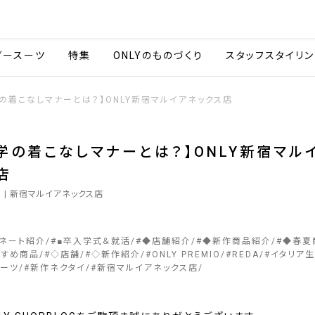
会社情報
採用情報
カタ
ダースーツ
特集
ONLYのものづくり
スタッフスタイリン
の着こなしマナーとは？】ONLY新宿マルイアネックス店
学の着こなしマナーとは？】ONLY新宿マル
店
1
| 新宿マルイアネックス店
ィネート紹介
#
■卒入学式＆就活
#
◆店舗紹介
#
◆新作商品紹介
#
◆春夏
すすめ商品
#
◇店舗
#
◇新作紹介
#
ONLY PREMIO
#
REDA
#
イタリア
ーツ
#
新作ネクタイ
#
新宿マルイアネックス店