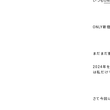
いつも
ON
ONLY新
まだまだ
2024
は私だけ
さて今回