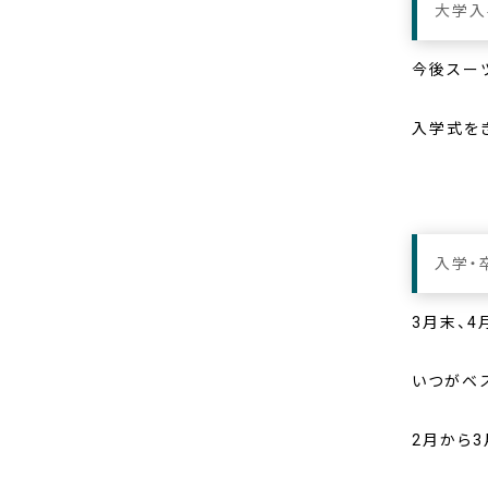
大学入
今後スー
入学式を
入学・
3月末、
いつがベ
2月から