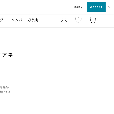
×
店舗一覧・来店予約
ログ
ご利用ガイド
Deny
Accept
グ
メンバーズ特典
イアネ
商品紹
生地
#
スー