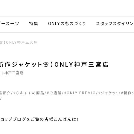
会社情報
採用情報
カタ
ダースーツ
特集
ONLYのものづくり
スタッフスタイリン
🌸】ONLY神戸三宮店
新作ジャケット🌸】ONLY神戸三宮店
2
| 神戸三宮店
品紹介
#
◇おすすめ商品
#
◇店舗
#
ONLY PREMIO
#
ジャケット
#
新作
ショップブログをご覧の皆様こんばんは！