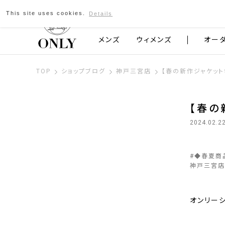
This site uses cookies.
Details
京都発のスーツブランド ONLY
メンズ
ウィメンズ
オー
TOP
ショップブログ
神戸三宮店
【春の新作ジャケット
【春の
2024.02.2
#
◆春夏商
神戸三宮店
オンリー