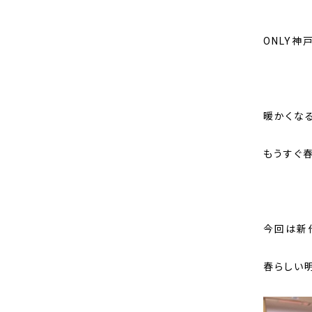
ONLY神
暖かくな
もうすぐ春
今回は新
春らしい