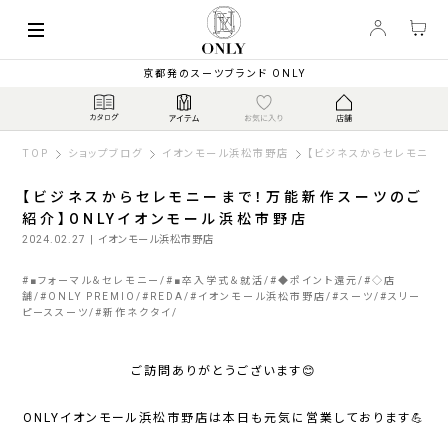
京都発のスーツブランド ONLY
TOP
ショップブログ
イオンモール浜松市野店
【ビジネスからセレモニー
【ビジネスからセレモニーまで！万能新作スーツのご
紹介】ONLYイオンモール浜松市野店
2024.02.27
| イオンモール浜松市野店
#
■フォーマル＆セレモニー
#
■卒入学式＆就活
#
◆ポイント還元
#
◇店
舗
#
ONLY PREMIO
#
REDA
#
イオンモール浜松市野店
#
スーツ
#
スリー
ピーススーツ
#
新作ネクタイ
ご訪問ありがとうございます😊
ONLYイオンモール浜松市野店は本日も元気に営業しております💪