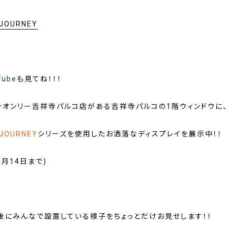
 JOURNEY
Tube
も見てね！！！
今オンリー吉祥寺パルコ店がある吉祥寺パルコの1階ウィンドウに、
 JOURNEY
シリーズを使用したお洒落なディスプレイを展示中！！
4月14日まで)
後にみんなで設置している様子をちょっとだけお見せします！！