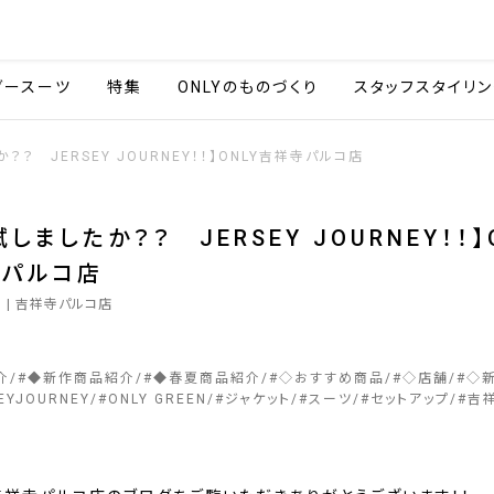
会社情報
採用情報
カタ
ダースーツ
特集
ONLYのものづくり
スタッフスタイリン
？？ JERSEY JOURNEY！！】ONLY吉祥寺パルコ店
しましたか？？ JERSEY JOURNEY！！】
寺パルコ店
0
| 吉祥寺パルコ店
介
#
◆新作商品紹介
#
◆春夏商品紹介
#
◇おすすめ商品
#
◇店舗
#
◇
EYJOURNEY
#
ONLY GREEN
#
ジャケット
#
スーツ
#
セットアップ
#
吉