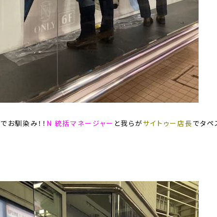
e
でお馴染み！！
N 統括マネージャー
と我らが
サイトゥー店長
でタペ