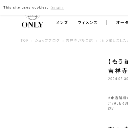
This site uses cookies.
Details
京都発のスーツブランド ONLY
メンズ
ウィメンズ
オー
TOP
ショップブログ
吉祥寺パルコ店
【もう試しましたか
【もう試
吉祥
2024.03.3
#
◆店舗紹
介
#
JERS
店