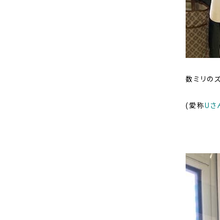
数ミリの
(愛称
Uさ