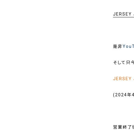
JERSEY
是非
You
そして只
JERSEY
(2024年
営業終了