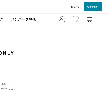
×
店舗一覧・来店予約
ログ
ご利用ガイド
Deny
Accept
グ
メンバーズ特典
ONLY
新作紹
祥寺パルコ