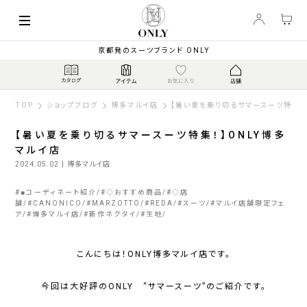
京都発のスーツブランド ONLY
TOP
ショップブログ
博多マルイ店
【暑い夏を乗り切るサマースーツ特集！
【暑い夏を乗り切るサマースーツ特集！】ONLY博多
マルイ店
2024.05.02
| 博多マルイ店
#
■コーディネート紹介
#
◇おすすめ商品
#
◇店
舗
#
CANONICO
#
MARZOTTO
#
REDA
#
スーツ
#
マルイ店舗限定フェ
ア
#
博多マルイ店
#
新作ネクタイ
#
生地
こんにちは！ONLY博多マルイ店です。
今回は大好評のONLY “サマースーツ”のご紹介です。