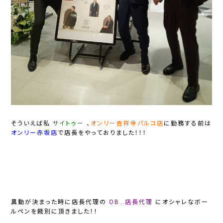
そういえば私
サイトゥー
、
オンリー吉祥寺パルコ店
に勤務する前は
オンリー赤坂店
で店長をやっておりました！！！
異動が決まった時に店長代理の
OB…店長代理
にオシャレなボー
ルペンを餞別に頂きました！！