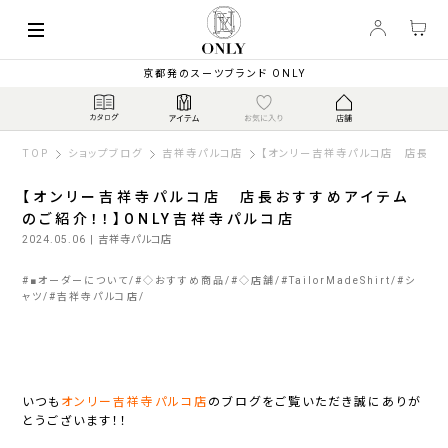
京都発のスーツブランド ONLY
TOP
ショップブログ
吉祥寺パルコ店
【オンリー吉祥寺パルコ店 店長おす
【オンリー吉祥寺パルコ店 店長おすすめアイテム
のご紹介！！】ONLY吉祥寺パルコ店
2024.05.06
| 吉祥寺パルコ店
#
■オーダーについて
#
◇おすすめ商品
#
◇店舗
#
TailorMadeShirt
#
シ
ャツ
#
吉祥寺パルコ店
いつも
オンリー吉祥寺パルコ店
のブログをご覧いただき誠にありが
とうございます！！