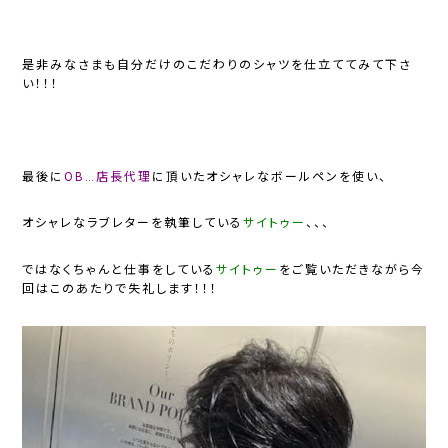
是非みなさまも自分だけのこだわりのシャツを仕立ててみて下さ
い！！！
最後に
OB…店長代理
に頂いたオシャレなボールペンを使い、
オシャレなラブレターを執筆している
サイトゥー
、、、
ではなくちゃんと仕事をしている
サイトゥー
をご覧いただきながら今
回はこのあたりで失礼します！！！