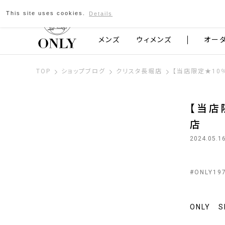
This site uses cookies.
Details
京都発のスーツブランド ONLY
メンズ
ウィメンズ
オー
TOP
ショップブログ
クリスタ長堀店
【当店限定★10
【当店
店
2024.05.1
#
ONLY19
ONLY 