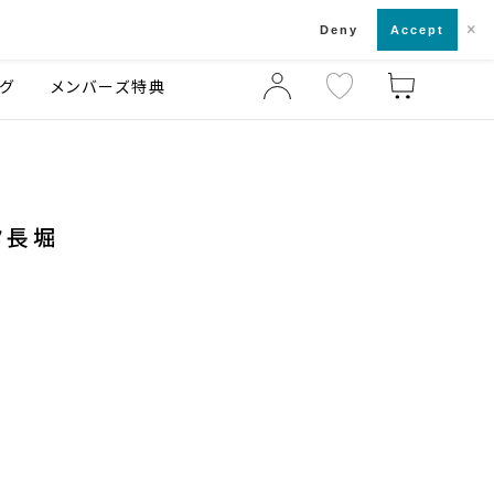
×
店舗一覧・来店予約
ログ
ご利用ガイド
Deny
Accept
グ
メンバーズ特典
タ長堀