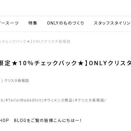
会社情報
採用情報
カタ
ダースーツ
特集
ONLYのものづくり
スタッフスタイリン
％チェックバック★】ONLYクリスタ長堀店
限定★10％チェックバック★】ONLYクリス
6
| クリスタ長堀店
76
#
TailorMadeShirt
#
ウィメンズ商品
#
クリスタ長堀店
SHOP BLOGをご覧の皆様こんにちはー！