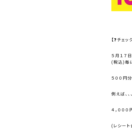
【❓チェッ
５月１７日
(税込)毎
５００円分
例えば、、
４，０００
(レシー