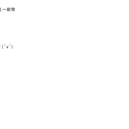
(一部除
＾ν＾）