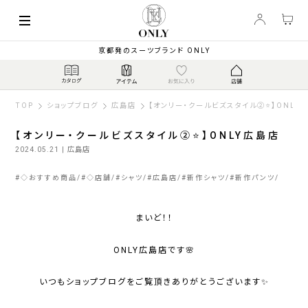
京都発のスーツブランド ONLY
TOP
ショップブログ
広島店
【オンリー・クールビズスタイル②⭐】ONLY
【オンリー・クールビズスタイル②⭐】ONLY広島店
2024.05.21
| 広島店
#
◇おすすめ商品
#
◇店舗
#
シャツ
#
広島店
#
新作シャツ
#
新作パンツ
まいど！！
ONLY広島店です🌸
いつもショップブログをご覧頂きありがとうございます✨