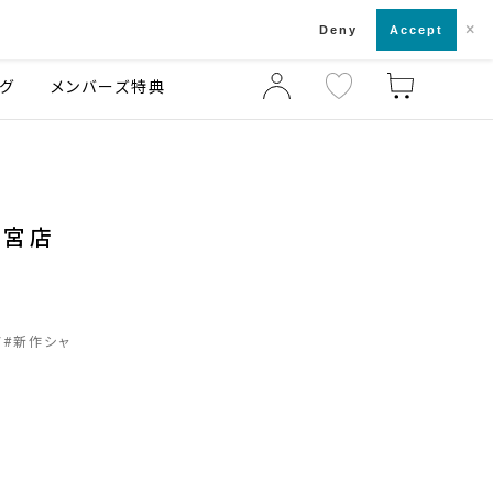
×
店舗一覧・来店予約
ログ
ご利用ガイド
Deny
Accept
グ
メンバーズ特典
三宮店
#
新作シャ