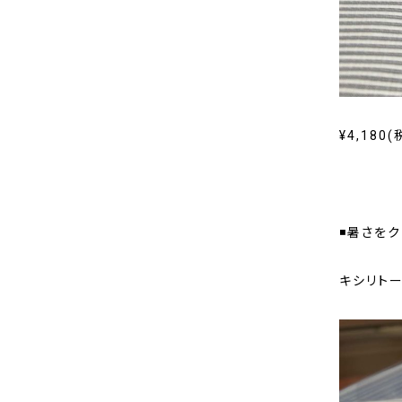
¥4,180(
◾暑さをク
キシリト