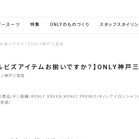
会社情報
採用情報
カタ
ダースーツ
特集
ONLYのものづくり
スタッフスタイリン
お揃いですか？】ONLY神戸三宮店
ルビズアイテムお揃いですか？】ONLY神戸
4
| 神戸三宮店
め商品
#
◇店舗
#
ONLY GREEN
#
ONLY PREMIO
#
ノンアイロンシャツ
三宮店