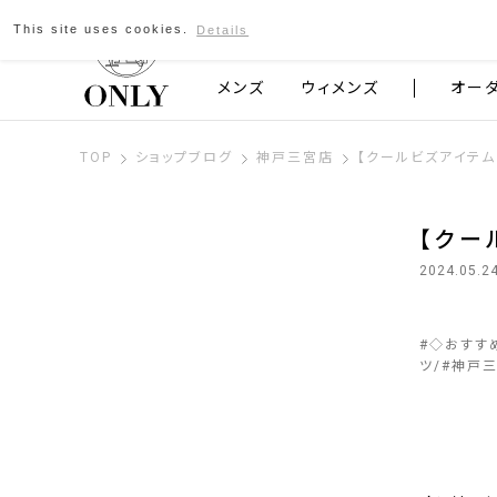
This site uses cookies.
Details
京都発のスーツブランド ONLY
メンズ
ウィメンズ
オー
TOP
ショップブログ
神戸三宮店
【クールビズアイテム
【クー
2024.05.2
#
◇おすす
ツ
#
神戸