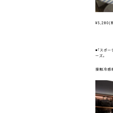
¥5,280(
◾「スポー
ーズ。
接触冷感