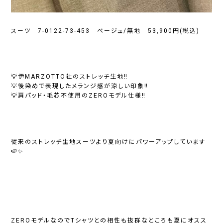
スーツ 7-0122-73-453 ベージュ/無地 53,900円(税込)
💡伊MARZOTTO社の
ストレッチ生地
‼︎
💡後染めで表現したメランジ感が涼しい印象‼︎
💡肩パッド・毛芯不使用の
ZEROモデル
仕様‼︎
従来のストレッチ生地スーツより夏向けに
パワーアップ
しています
🍉✨
ZEROモデルなのでTシャツとの相性も抜群なところも夏にオスス