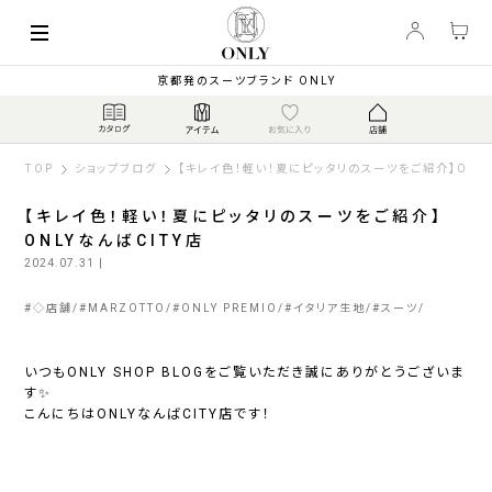
京都発のスーツブランド ONLY
TOP
ショップブログ
【キレイ色！軽い！夏にピッタリのスーツをご紹介】ONL
【キレイ色！軽い！夏にピッタリのスーツをご紹介】
ONLYなんばCITY店
2024.07.31
|
#
◇店舗
#
MARZOTTO
#
ONLY PREMIO
#
イタリア生地
#
スーツ
いつもONLY SHOP BLOGをご覧いただき誠にありがとうございま
す✨
こんにちはONLYなんばCITY店です！