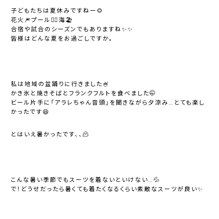
子どもたちは夏休みですねー🌻
花火🎆プール🏊‍♀️海🏖️
合宿や試合のシーズンでもありますね✨✨
皆様はどんな夏をお過ごしですか。
私は地域の盆踊りに行きました🍧
かき氷と焼きそばとフランクフルトを食べました🤭
ビール片手に「アラレちゃん音頭」を聞きながら夕涼み…とても楽し
かったです😆
とはいえ暑かったです、、🫠
こんな暑い季節でもスーツを着ないといけない…💦
で！どうせだったら暑くても着たくなるくらい素敵なスーツが良い✨