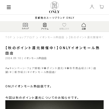
京都発のスーツブランド ONLY
TOP
ショップブログ
イオンモール熱田店
【秋のポイント還元開催中！】O
【秋のポイント還元開催中！】ONLYイオンモール熱
田店
2024.09.10
| イオンモール熱田店
#
■キャンペーン・フェア情報
#
◆ポイント還元
#
◆秋冬商品紹介
#
◇店
舗
#
◇新作紹介
#
イオンモール熱田店
ONLYイオンモール熱田店です。
今回は秋のポイント還元についてのお知らせです。