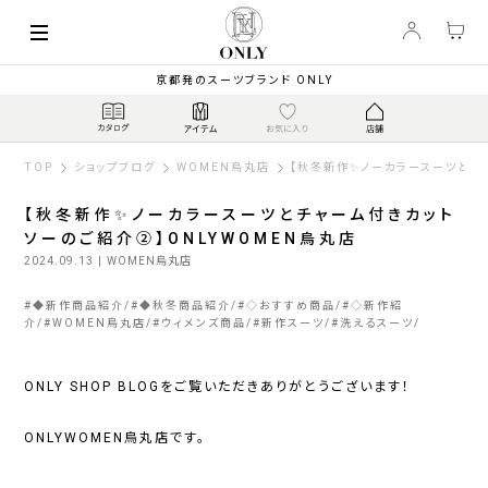
京都発のスーツブランド ONLY
TOP
ショップブログ
WOMEN烏丸店
【秋冬新作✨ノーカラースーツとチ
【秋冬新作✨ノーカラースーツとチャーム付きカット
ソーのご紹介②】ONLYWOMEN烏丸店
2024.09.13
| WOMEN烏丸店
#
◆新作商品紹介
#
◆秋冬商品紹介
#
◇おすすめ商品
#
◇新作紹
介
#
WOMEN烏丸店
#
ウィメンズ商品
#
新作スーツ
#
洗えるスーツ
ONLY SHOP BLOGをご覧いただきありがとうございます！
ONLYWOMEN烏丸店です。