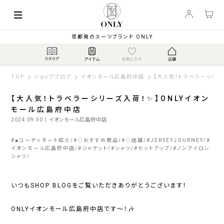
京都発のスーツブランド ONLY
TOP
ショップブログ
イオンモール広島府中店
【大人気！トラベラーシリー
【大人気！トラベラーシリーズ入荷！✨】ONLYイオン
モール広島府中店
2024.09.30
| イオンモール広島府中店
#
■コーディネート紹介
#
◇おすすめ商品
#
◇店舗
#
JERSEYJOURNEY
#
イオンモール広島府中店
#
ジャケット
#
シャツ
#
セットアップ
#
ノンアイロン
シャツ
いつもSHOP BLOGをご覧いただきありがとうございます！
ONLYイオンモール広島府中店です～！🎶