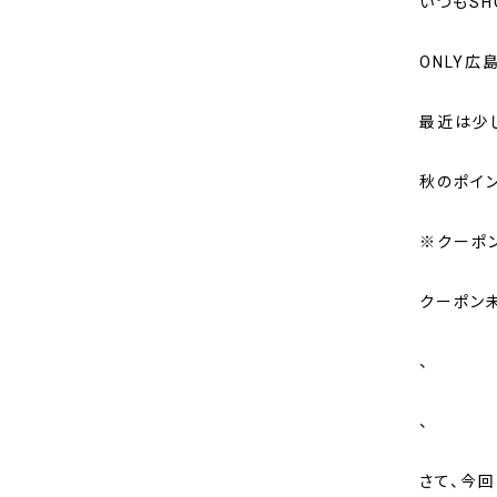
いつもSH
ONLY広
最近は少
秋のポイ
※
クーポン
クーポン
、
、
さて、今回