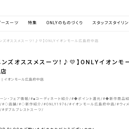
会社情報
採用情報
カタ
ダースーツ
特集
ONLYのものづくり
スタッフスタイリン
メンズオススメスーツ！♪💛】ONLYイオンモール広島府中店
メンズオススメスーツ！♪💛】ONLYイオンモ
中店
9
| イオンモール広島府中店
ペーン・フェア情報
#
■コーディネート紹介
#
◆ポイント還元
#
◆新作商品
#
◇店舗
#
◇新作紹介
#
ONLY1976
#
イオンモール広島府中店
#
ウィ
#
ダブルブレストスーツ