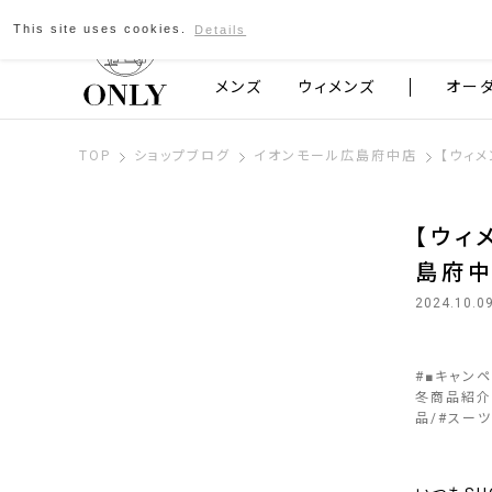
This site uses cookies.
Details
京都発のスーツブランド ONLY
メンズ
ウィメンズ
オー
TOP
ショップブログ
イオンモール広島府中店
【ウィ
【ウィ
島府
2024.10.0
#
■キャン
冬商品紹介
品
#
スーツ