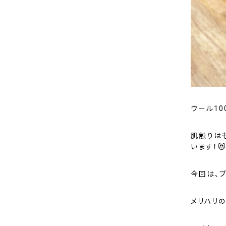
ウール1
肌触りは
います！😻
今回は、
メリハリ