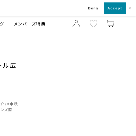
×
店舗一覧・来店予約
ログ
ご利用ガイド
Deny
Accept
グ
メンバーズ特典
ール広
紹介
#
◆秋
メンズ商