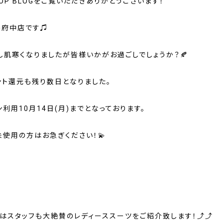
OP BLOGをご覧いただきありがとうございます！
島府中店です♫
し肌寒くなりましたが皆様いかがお過ごしでしょうか？🍂
ント還元も残り数日となりました。
利用10月14日(月
)までとなっております。
未使用の方はお急ぎください！💫
はスタッフも大絶賛のレディーススーツをご紹介致します！⤴️⤴️