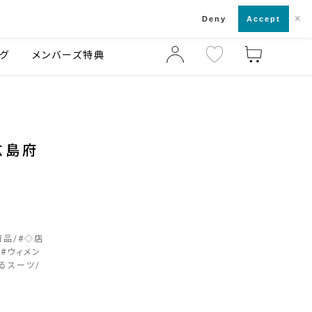
×
店舗一覧・来店予約
ログ
ご利用ガイド
Deny
Accept
グ
メンバーズ特典
ル広島府
商品
#
◇店
#
ウィメン
るスーツ