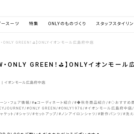
会社情報
採用情報
カタ
ダースーツ
特集
ONLYのものづくり
スタッフスタイリン
W・ONLY GREEN！⛳】ONLYイオンモール広島府中店
AW・ONLY GREEN！⛳】ONLYイオンモー
1
| イオンモール広島府中店
ペーン・フェア情報
#
■コーディネート紹介
#
◆秋冬商品紹介
#
◇おすすめ
EYJOURNEY
#
ONLY GREEN
#
ONLY1976
#
イオンモール広島府中店
ャケット
#
シャツ
#
セットアップ
#
ノンアイロンシャツ
#
新作パンツ
#
洗え