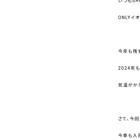
いつもSH
ONLYイ
今年も残す
2024年
気温がか
さて、今回
今季も入