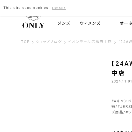
This site uses cookies.
Details
京都発のスーツブランド ONLY
メンズ
ウィメンズ
オー
TOP
ショップブログ
イオンモール広島府中店
【24A
【24
中店
2024.11.0
#
■キャン
舗
#
JERS
ズ商品
#
ジ