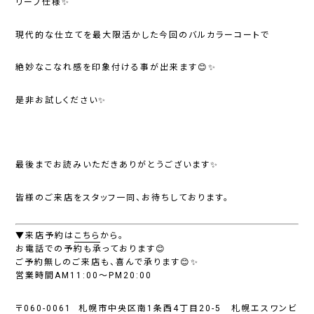
リーブ仕様✨
現代的な仕立てを最大限活かした今回のバルカラーコートで
絶妙なこなれ感を印象付ける事が出来ます😊✨
是非お試しください✨
最後までお読みいただきありがとうございます✨
皆様のご来店をスタッフ一同、お待ちしております。
▼来店予約は
こちら
から。
お電話での予約も承っております😊
ご予約無しのご来店も、喜んで承ります😊✨
営業時間AM11:00～PM20:00
〒060-0061 札幌市中央区南1条西4丁目20-5 札幌エスワンビ