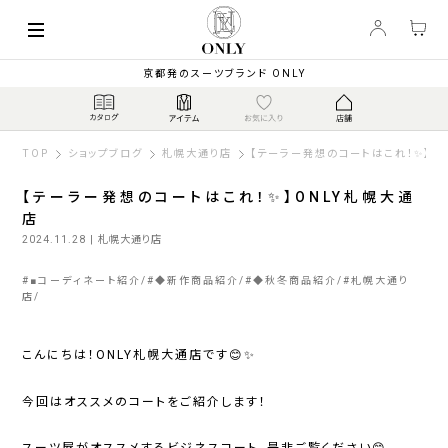
京都発のスーツブランド ONLY
TOP
ショップブログ
札幌大通り店
【テーラー発想のコートはこれ！✨】O
【テーラー発想のコートはこれ！✨】ONLY札幌大通
店
2024.11.28
| 札幌大通り店
#
■コーディネート紹介
#
◆新作商品紹介
#
◆秋冬商品紹介
#
札幌大通り
店
こんにちは！ONLY札幌大通店です😊✨
今回はオススメのコートをご紹介します！
スーツ屋がオススメするビジネスコート、是非ご覧ください😊