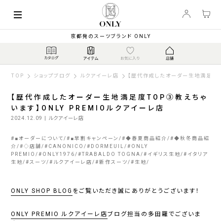
京都発のスーツブランド ONLY
TOP
ショップブログ
ルクアイーレ店
【歴代作成したオーダー生地満足度TO
【歴代作成したオーダー生地満足度TOP③教えちゃ
います】ONLY PREMIOルクアイーレ店
2024.12.09
| ルクアイーレ店
#
■オーダーについて
#
■早割キャンペーン
#
◆春夏商品紹介
#
◆秋冬商品紹
介
#
◇店舗
#
CANONICO
#
DORMEUIL
#
ONLY
PREMIO
#
ONLY1976
#
TRABALDO TOGNA
#
イギリス生地
#
イタリア
生地
#
スーツ
#
ルクアイーレ店
#
新作スーツ
#
生地
ONLY SHOP BLOG
をご覧いただき誠にありがとうございます！
ONLY PREMIO ルクアイーレ店
ブログ担当の多田羅でございま