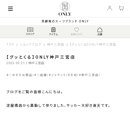
京都発のスーツブランド ONLY
TOP
ショップブログ
神戸三宮店
【グッとくる】ONLY神戸三宮店
【グッとくる】ONLY神戸三宮店
2025.03.21
| 神戸三宮店
#
◇おすすめ商品
#
◇店舗
#
ジャケット
#
生地
#
神戸三宮店
ブログをご覧の皆様こんにちは。
淀屋橋店から異動して参りました、サッカー大好き奥天です。