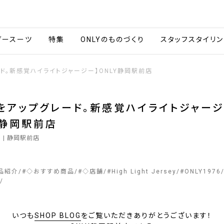
会社情報
採用情報
カタ
ダースーツ
特集
ONLYのものづくり
スタッフスタイリン
ド。新感覚ハイライトジャージー】ONLY静岡駅前店
をアップグレード。新感覚ハイライトジャージ
Y静岡駅前店
9
| 静岡駅前店
品紹介
#
◇おすすめ商品
#
◇店舗
#
High Light Jersey
#
ONLY1976
いつも
SHOP BLOG
をご覧いただきありがとうございます！