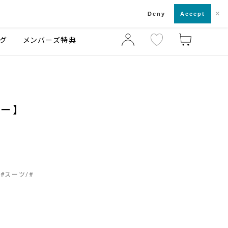
×
店舗一覧・来店予約
ログ
ご利用ガイド
Deny
Accept
グ
メンバーズ特典
ー】
#
スーツ
#