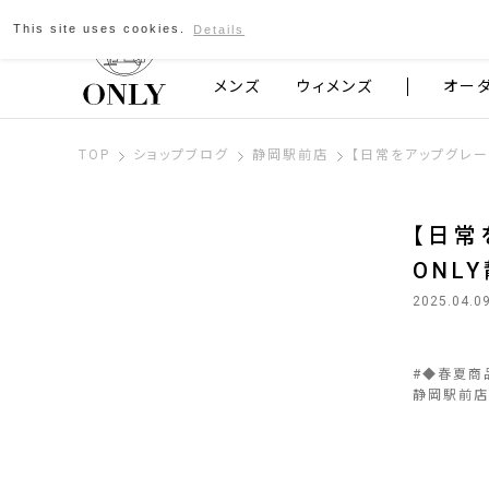
This site uses cookies.
Details
京都発のスーツブランド ONLY
メンズ
ウィメンズ
オー
TOP
ショップブログ
静岡駅前店
【日常をアップグレー
【日常
ONL
2025.04.0
#
◆春夏商
静岡駅前店