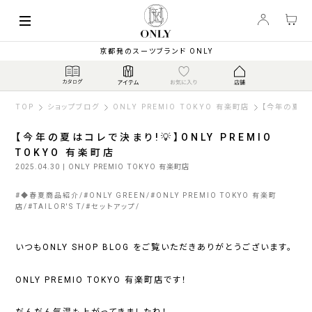
京都発のスーツブランド ONLY
TOP
ショップブログ
ONLY PREMIO TOKYO 有楽町店
【今年の夏はコ
【今年の夏はコレで決まり!💡】ONLY PREMIO
TOKYO 有楽町店
2025.04.30
| ONLY PREMIO TOKYO 有楽町店
#
◆春夏商品紹介
#
ONLY GREEN
#
ONLY PREMIO TOKYO 有楽町
店
#
TAILOR'S T
#
セットアップ
いつもONLY SHOP BLOG をご覧いただきありがとうございます。
ONLY PREMIO TOKYO 有楽町店です！
だんだん気温も上がってきましたね！