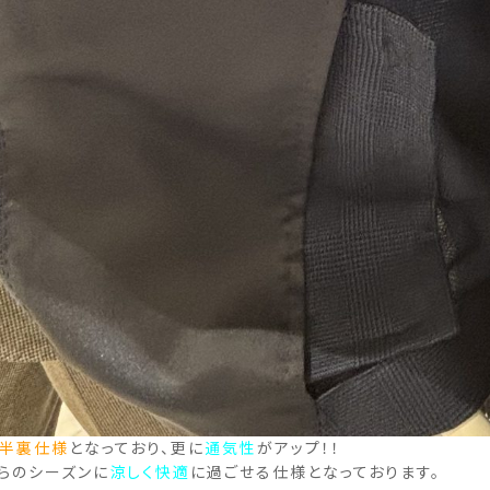
半裏仕様
となっており、更に
通気性
がアップ！！
らのシーズンに
涼しく快適
に過ごせる仕様となっております。