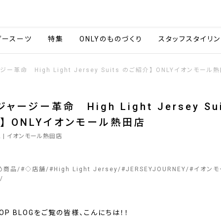
会社情報
採用情報
カタ
ダースーツ
特集
ONLYのものづくり
スタッフスタイリン
ー革命 High Light Jersey Suits のご紹介】 ONLYイオンモール
ャージー革命 High Light Jersey Sui
】 ONLYイオンモール熱田店
2
| イオンモール熱田店
め商品
#
◇店舗
#
High Light Jersey
#
JERSEYJOURNEY
#
イオンモ
SHOP BLOGをご覧の皆様、こんにちは！！