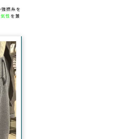
の強撚糸を
通気性
を兼