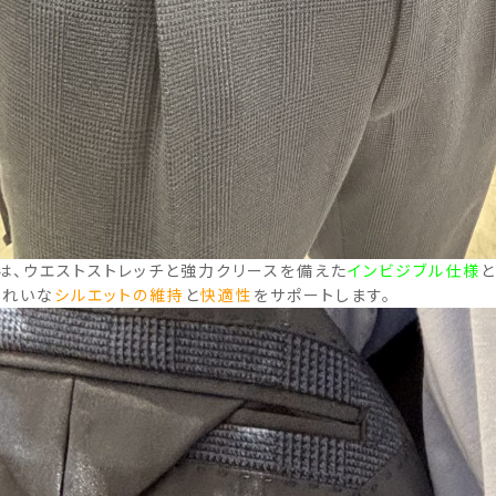
は、ウエストストレッチと強力クリースを備えた
インビジブル仕様
きれいな
シルエットの維持
と
快適性
をサポートします。