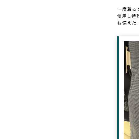
一度着る
使用し特
ね備えた