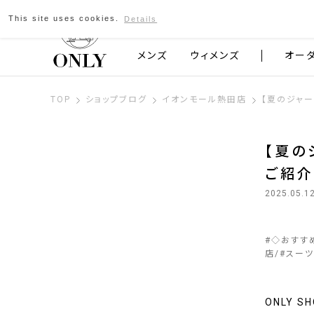
This site uses cookies.
Details
京都発のスーツブランド ONLY
メンズ
ウィメンズ
オー
TOP
ショップブログ
イオンモール熱田店
【夏のジャージ
【夏のジ
ご紹介
2025.05.1
#
◇おすす
店
#
スーツ
ONLY 