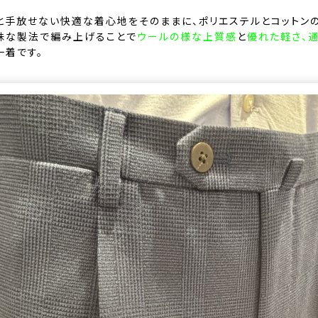
と手放せない快適な着心地をそのままに、ポリエステルとコットン
殊な製法で編み上げることで
ウールの様な上質感
と
優れた軽さ、
一着です。