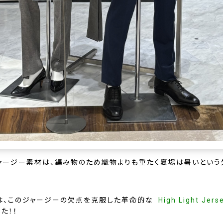
ャージー素材は、編み物のため織物よりも重たく夏場は暑いという
は、このジャージーの欠点を克服した革命的な
High Light Jers
た！！