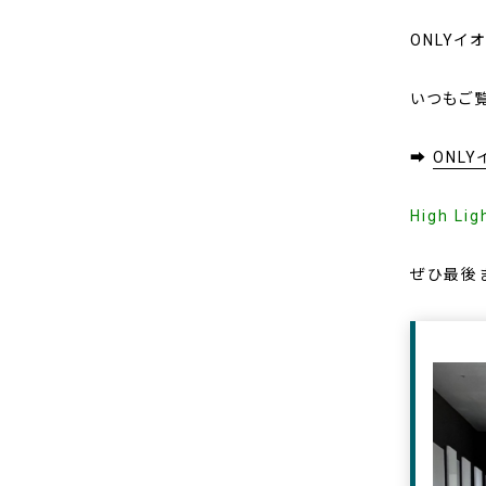
ONLYイ
いつもご
➡
ONL
High Li
ぜひ最後