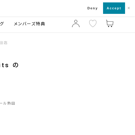
×
店舗一覧・来店予約
ログ
ご利用ガイド
Deny
Accept
グ
メンバーズ特典
熱田店
ts の
ール熱田