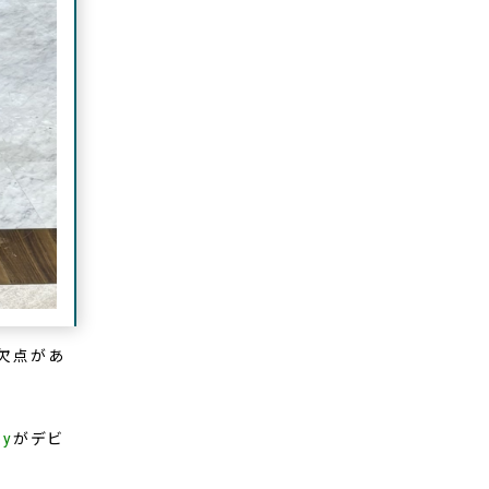
欠点があ
ey
がデビ