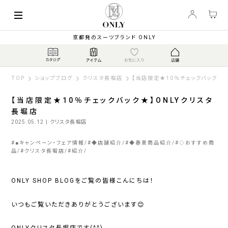
京都発のスーツブランド ONLY
TOP
ショップブログ
クリスタ長堀店
【当店限定★10％チェックバック★】
【当店限定★10％チェックバック★】ONLYクリスタ
長堀店
2025.05.12
| クリスタ長堀店
#
■キャンペーン・フェア情報
#
◆店舗紹介
#
◆春夏商品紹介
#
◇おすすめ商
品
#
クリスタ長堀店
#
紹介
ONLY SHOP BLOGをご覧の皆様こんにちは！
いつもご覧いただきありがとうございます😊
ONLYクリスタ長堀店です(^^)