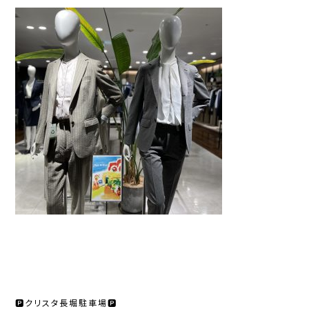
🅿️クリスタ長堀駐車場🅿️