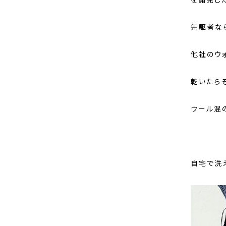
を開発し
先駆者な
他社のウ
乾いたら
ウール混
自宅で洗