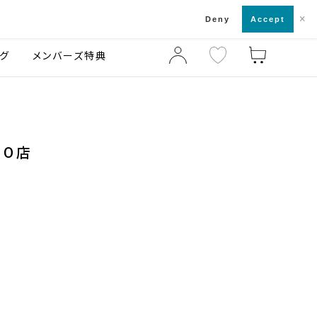
×
店舗一覧・来店予約
ログ
ご利用ガイド
Deny
Accept
グ
メンバーズ特典
TO店