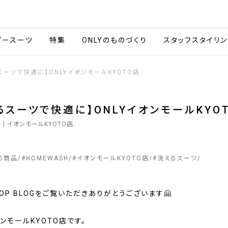
会社情報
採用情報
カタ
ダースーツ
特集
ONLYのものづくり
スタッフスタイリン
スーツで快適に】ONLYイオンモールKYOTO店
るスーツで快適に】ONLYイオンモールKYO
1
| イオンモールKYOTO店
め商品
#
HOMEWASH
#
イオンモールKYOTO店
#
洗えるスーツ
SHOP BLOGをご覧いただきありがとうございます🤗
オンモールKYOTO店です。