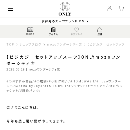
京都発のスーツブランド ONLY
TOP
ショップブログ
mozoワンダーシティ店
【ビジカジ セットアップスー
【ビジカジ セットアップスーツ】ONLYmozoワン
ダーシティ店
2025.05.29
| mozoワンダーシティ店
#
◇おすすめ商品
#
◇店舗
#
◇新作紹介
#
HOMEWASH
#
mozoワンダー
シティ店
#
RainyDays
#
TAILOR'S T
#
ジャケット
#
セットアップ
#
新作ジ
ャケット
#
新作パンツ
皆さまこんにちは。
今年も蒸し暑い夏がやってきます。