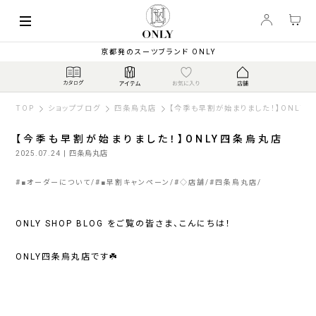
京都発のスーツブランド ONLY
TOP
ショップブログ
四条烏丸店
【今季も早割が始まりました！】ONLY
【今季も早割が始まりました！】ONLY四条烏丸店
2025.07.24
| 四条烏丸店
#
■オーダーについて
#
■早割キャンペーン
#
◇店舗
#
四条烏丸店
ONLY SHOP BLOG をご覧の皆さま、こんにちは！
ONLY四条烏丸店です☘️