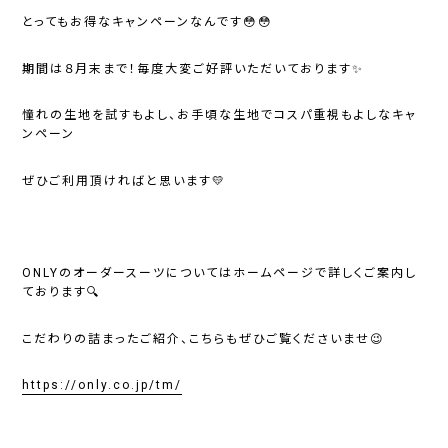
とってもお得なキャンペーンなんです😳😳
期間は８月末まで！毎度大変ご好評いただいております✨
憧れの生地を試すもよし、お手頃な生地でコスパ重視もよしなキャ
ンペーン
ぜひご利用頂ければと思います💛
ONLYのオーダースーツについてはホームページで詳しくご案内し
ております🔍️
こだわりの詰まったご紹介、こちらもぜひご覧くださいませ😉
https://only.co.jp/tm/