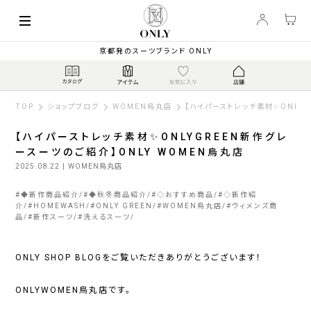
京都発のスーツブランド ONLY
TOP
ショップブログ
WOMEN烏丸店
【ハイパーストレッチ素材✨ONLY
【ハイパーストレッチ素材✨ONLYGREEN新作グレ
ースーツのご紹介】ONLY WOMEN烏丸店
2025.08.22
| WOMEN烏丸店
#
◆新作商品紹介
#
◆秋冬商品紹介
#
◇おすすめ商品
#
◇新作紹
介
#
HOMEWASH
#
ONLY GREEN
#
WOMEN烏丸店
#
ウィメンズ商
品
#
新作スーツ
#
洗えるスーツ
ONLY SHOP BLOGをご覧いただきありがとうございます！
ONLYWOMEN烏丸店です。